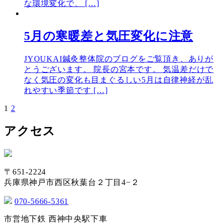
な環境変化で、 […]
5月の寒暖差と気圧変化に注意
JYOUKAI鍼灸整体院のブログをご覧頂き、ありが
とうございます。 院長の宮本です。 気温差だけで
なく気圧の変化も目まぐるしい5月は自律神経が乱
れやすい季節です […]
1
2
投
稿
アクセス
の
ペ
〒651-2224
ー
兵庫県神戸市西区秋葉台２丁目4−２
ジ
070-5666-5361
送
市営地下鉄 西神中央駅下車
り