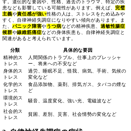
す。遺伝的な要因や、性格、過去のトラウマ、特定の疾
患なども影響している可能性があります。例えば、
完璧
主義
や
責任感が強い
性格の人は、ストレスをため込みや
すく、自律神経失調症になりやすい傾向があります。ま
た、
パニック障害
や
うつ病
などの精神疾患、
過敏性腸症
候群
や
線維筋痛症
などの身体疾患も、自律神経失調症と
関連があると考えられています。
分類
具体的な要因
精神的ス
人間関係のトラブル、仕事上のプレッシャ
トレス
ー、将来への不安など
身体的ス
過労、睡眠不足、怪我、病気、手術、気候の
トレス
変化など
化学的ス
食品添加物、薬剤、排気ガス、タバコの煙な
トレス
ど
環境的ス
騒音、温度変化、強い光、電磁波など
トレス
社会的ス
貧困、差別、災害、社会情勢の変化など
トレス