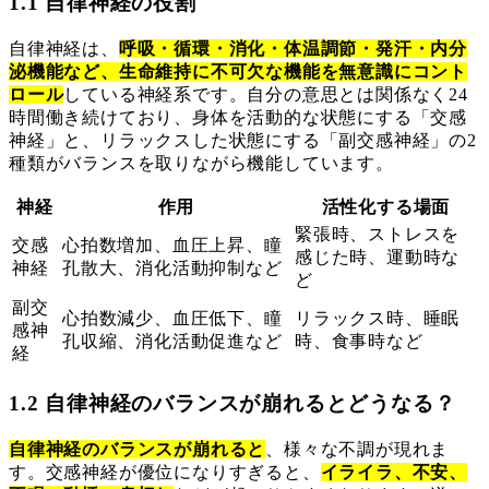
1.1 自律神経の役割
自律神経は、
呼吸・循環・消化・体温調節・発汗・内分
泌機能など、生命維持に不可欠な機能を無意識にコント
ロール
している神経系です。自分の意思とは関係なく24
時間働き続けており、身体を活動的な状態にする「交感
神経」と、リラックスした状態にする「副交感神経」の2
種類がバランスを取りながら機能しています。
神経
作用
活性化する場面
緊張時、ストレスを
交感
心拍数増加、血圧上昇、瞳
感じた時、運動時な
神経
孔散大、消化活動抑制など
ど
副交
心拍数減少、血圧低下、瞳
リラックス時、睡眠
感神
孔収縮、消化活動促進など
時、食事時など
経
1.2 自律神経のバランスが崩れるとどうなる？
自律神経のバランスが崩れると
、様々な不調が現れま
す。交感神経が優位になりすぎると、
イライラ、不安、