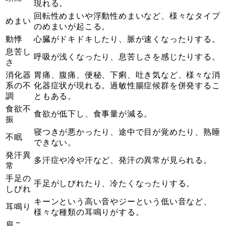
現れる。
回転性めまいや浮動性めまいなど、様々なタイプ
めまい
のめまいが起こる。
動悸
心臓がドキドキしたり、脈が速くなったりする。
息苦し
呼吸が浅くなったり、息苦しさを感じたりする。
さ
消化器
胃痛、腹痛、便秘、下痢、吐き気など、様々な消
系の不
化器症状が現れる。過敏性腸症候群を併発するこ
調
ともある。
食欲不
食欲が低下し、食事量が減る。
振
寝つきが悪かったり、途中で目が覚めたり、熟睡
不眠
できない。
発汗異
多汗症や冷や汗など、発汗の異常が見られる。
常
手足の
手足がしびれたり、冷たくなったりする。
しびれ
キーンという高い音やジーという低い音など、
耳鳴り
様々な種類の耳鳴りがする。
肩こ