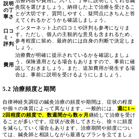
治療内容や費用について、丁寧に説明してくれる鍼
説明
灸院を選びましょう。納得した上で治療を受けるこ
の丁
とが大切です。質問しやすく、疑問点にきちんと答
寧さ
えてくれるかどうかも確認しましょう。
インターネット上の口コミや評判も参考になりま
口コ
す。ただし、個人の主観的な意見も含まれるため、
ミ・
参考程度に留め、最終的には自身の判断で決定しま
評判
しょう。
治療費が明確に提示されているかを確認しましょ
う。保険適用となる場合もありますので、事前に確
費用
認しておきましょう。また、追加費用が発生する場
合は、事前に説明を受けるようにしましょう。
5.2 治療頻度と期間
自律神経失調症の鍼灸治療の頻度や期間は、症状の程度
や個々の体質によって異なります。一般的には、
週に1～
2回程度の頻度で、数週間から数ヶ月
継続して治療を受け
ることが多いです。症状が改善してきたら、徐々に頻度
を減らしていく場合もあります。治療期間や頻度につい
ては、鍼灸師と相談しながら最適なプランを立てましょ