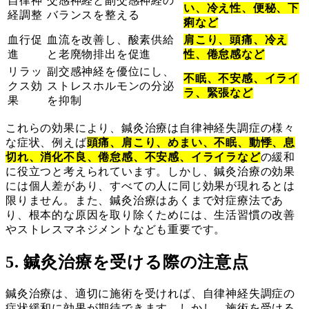
自律神
交感神経と副交感神経の
い、冷え性、便秘、下
経調整
バランスを整える
痢など
血行促
血流を改善し、酸素供給
肩こり、頭痛、冷え
進
と老廃物排出を促進
性、倦怠感など
リラッ
副交感神経を優位にし、
不眠、不安感、イライ
クス効
ストレスホルモンの分泌
ラ、緊張など
果
を抑制
これらの効果により、鍼灸治療は自律神経失調症の様々
な症状、例えば
頭痛、肩こり、めまい、不眠、動悸、息
切れ、消化不良、倦怠感、不安感、イライラなど
の緩和
に役立つと考えられています。しかし、鍼灸治療の効果
には個人差があり、すべての人に同じ効果が現れるとは
限りません。また、鍼灸治療はあくまで対症療法であ
り、根本的な原因を取り除くためには、生活習慣の改善
やストレスマネジメントなども重要です。
5. 鍼灸治療を受ける際の注意点
鍼灸治療は、適切に施術を受ければ、自律神経失調症の
症状緩和に効果が期待できます。しかし、施術を受ける