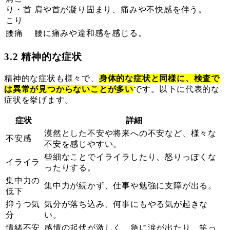
り・首
肩や首が凝り固まり、痛みや不快感を伴う。
こり
腰痛
腰に痛みや違和感を感じる。
3.2 精神的な症状
精神的な症状も様々で、
身体的な症状と同様に、検査で
は異常が見つからないことが多い
です。以下に代表的な
症状を挙げます。
症状
詳細
漠然とした不安や将来への不安など、様々な
不安感
不安を感じやすい。
些細なことでイライラしたり、怒りっぽくな
イライラ
ったりする。
集中力の
集中力が続かず、仕事や勉強に支障が出る。
低下
抑うつ気
気分が落ち込み、何事にもやる気が起きな
分
い。
情緒不安
感情の起伏が激しく、急に涙が出たり、笑っ