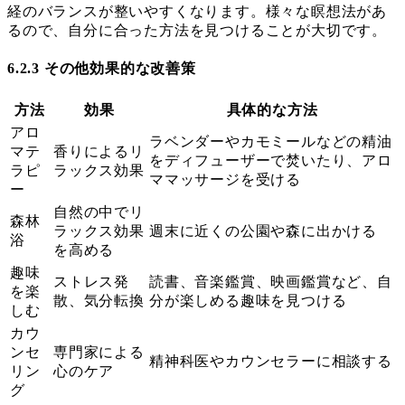
経のバランスが整いやすくなります。様々な瞑想法があ
るので、自分に合った方法を見つけることが大切です。
6.2.3 その他効果的な改善策
方法
効果
具体的な方法
アロ
ラベンダーやカモミールなどの精油
マテ
香りによるリ
をディフューザーで焚いたり、アロ
ラピ
ラックス効果
ママッサージを受ける
ー
自然の中でリ
森林
ラックス効果
週末に近くの公園や森に出かける
浴
を高める
趣味
ストレス発
読書、音楽鑑賞、映画鑑賞など、自
を楽
散、気分転換
分が楽しめる趣味を見つける
しむ
カウ
ンセ
専門家による
精神科医やカウンセラーに相談する
リン
心のケア
グ