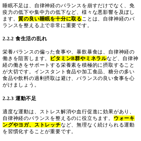
睡眠不足は、自律神経のバランスを崩すだけでなく、免
疫力の低下や集中力の低下など、様々な悪影響を及ぼし
ます。
質の良い睡眠を十分に取る
ことは、自律神経のバ
ランスを整える上で非常に重要です。
2.2.2 食生活の乱れ
栄養バランスの偏った食事や、暴飲暴食は、自律神経の
働きを阻害します。
ビタミンB群やミネラル
など、自律神
経の働きをサポートする栄養素を積極的に摂取すること
が大切です。インスタント食品や加工食品、糖分の多い
食品や飲料の過剰摂取は避け、バランスの良い食事を心
がけましょう。
2.2.3 運動不足
適度な運動は、ストレス解消や血行促進に効果があり、
自律神経のバランスを整えるのに役立ちます。
ウォーキ
ングやヨガ、ストレッチ
など、無理なく続けられる運動
を習慣化することが重要です。