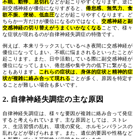
不眠、動悸、息切れ
などが起こりやすくなります。逆に
副交感神経が優位になりすぎると、
倦怠感、無気力、食
欲不振、便秘、低血圧
などが起こりやすくなります。ど
ちらか一方だけが優位になるのではなく、
交感神経と副
交感神経の切り替えがうまくいかなくなる
ことで、様々
な症状が現れるのが自律神経失調症の特徴です。
例えば、本来リラックスしているべき夜間に交感神経が
優位になってしまい、不眠に悩まされるといったことが
起こります。また、日中活動している際に副交感神経が
優位になってしまい、倦怠感や集中力の低下に繋がるこ
ともあります。
これらの症状は、身体的症状と精神的症
状が複雑に絡み合って現れる
ことが多く、原因を特定す
ることが難しい場合も多いです。
2. 自律神経失調症の主な原因
自律神経失調症は、様々な要因が複雑に絡み合って発症
すると考えられています。主な原因としては、ストレ
ス、生活習慣の乱れ、環境の変化、ホルモンバランスの
乱れなどが挙げられます。また、遺伝的要因や性格など