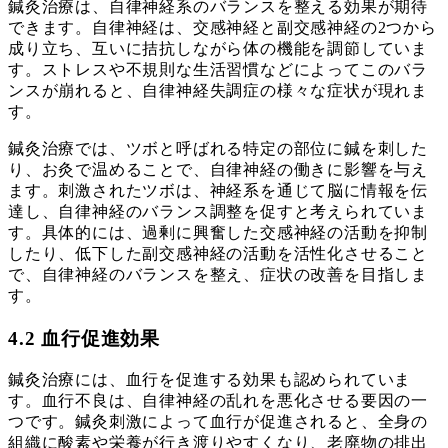
鍼灸治療は、自律神経系のバランスを整える効果が期待
できます。自律神経は、交感神経と副交感神経の2つから
成り立ち、互いに拮抗しながら体の機能を調節していま
す。ストレスや不規則な生活習慣などによってこのバラ
ンスが崩れると、自律神経失調症の様々な症状が現れま
す。
鍼灸治療では、ツボと呼ばれる特定の部位に鍼を刺した
り、お灸で温めることで、自律神経の働きに影響を与え
ます。刺激されたツボは、神経系を通じて脳に情報を伝
達し、自律神経のバランス調整を促すと考えられていま
す。具体的には、過剰に興奮した交感神経の活動を抑制
したり、低下した副交感神経の活動を活性化させること
で、自律神経のバランスを整え、症状の改善を目指しま
す。
4.2 血行促進効果
鍼灸治療には、血行を促進する効果も認められていま
す。血行不良は、自律神経の乱れを悪化させる要因の一
つです。鍼灸刺激によって血行が促進されると、全身の
組織に酸素や栄養が行き渡りやすくなり、老廃物の排出