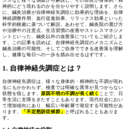
ンスなど様々な側面から解説し、その症状が身体的・精
神的にどう現れるのかを分かりやすく説明します。さら
に、鍼灸治療が自律神経失調症に効果的な理由を、自律
神経調整作用、血行促進効果、リラックス効果といった
科学的根拠に基づいて解説。あわせて、鍼灸院の選び方
や治療中の注意点、生活習慣の改善やストレスマネジメ
ントといった、鍼灸以外の改善策についてもご紹介しま
す。この記事を読めば、自律神経失調症のメカニズムと
鍼灸治療の可能性、そしてご自身でできる改善策を理解
し、健康な毎日への一歩を踏み出せるはずです。
1. 自律神経失調症とは？
自律神経失調症は、様々な身体的・精神的な不調が現れ
るにもかかわらず、検査では明確な異常が見つからない
状態を指します。
原因不明の不調が長く続く
ことで、日
常生活に支障をきたすこともあります。現代社会におい
て増加傾向にあり、幅広い年齢層で発症する可能性があ
ります。
「不定愁訴症候群」
と呼ばれることもありま
す。