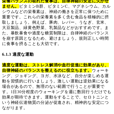
栄養バランスの取れた食事は、自律神経の安定に欠かせ
ません。
ビタミンB群、ビタミンC、マグネシウム、カル
シウムなどの栄養素は、神経の働きを正常に保つために
重要です。これらの栄養素を多く含む食品を積極的に摂
取しましょう。例えば、豚肉、レバー、うなぎ、玄米、
大豆製品、緑黄色野菜、乳製品などがおすすめです。ま
た、暴飲暴食や過度な糖質制限は、自律神経のバランス
を崩す原因となるため、避けましょう。規則正しい時間
に食事を摂ることも大切です。
6.1.3 適度な運動
適度な運動は、ストレス解消や血行促進に効果があり、
自律神経のバランスを整えるのに役立ちます。
ウォーキ
ング、ジョギング、ヨガ、水泳など、自分が楽しめる運
動を習慣的に行いましょう。激しい運動は逆効果になる
場合があるので、無理のない範囲で行うことが重要で
す。1日30分程度のウォーキングを週に数回行うだけでも
効果が期待できます。運動をすることで、セロトニンと
いう神経伝達物質の分泌が促進され、精神的な安定につ
ながります。