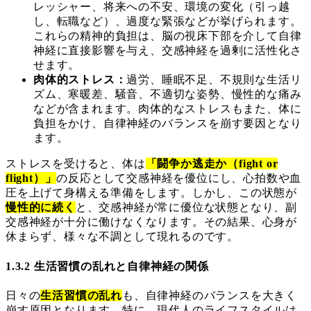
レッシャー、将来への不安、環境の変化（引っ越
し、転職など）、過度な緊張などが挙げられます。
これらの精神的負担は、脳の視床下部を介して自律
神経に直接影響を与え、交感神経を過剰に活性化さ
せます。
肉体的ストレス：
過労、睡眠不足、不規則な生活リ
ズム、寒暖差、騒音、不適切な姿勢、慢性的な痛み
などが含まれます。肉体的なストレスもまた、体に
負担をかけ、自律神経のバランスを崩す要因となり
ます。
ストレスを受けると、体は
「闘争か逃走か（fight or
flight）」
の反応として交感神経を優位にし、心拍数や血
圧を上げて身構える準備をします。しかし、この状態が
慢性的に続く
と、交感神経が常に優位な状態となり、副
交感神経が十分に働けなくなります。その結果、心身が
休まらず、様々な不調として現れるのです。
1.3.2 生活習慣の乱れと自律神経の関係
日々の
生活習慣の乱れ
も、自律神経のバランスを大きく
崩す原因となります。特に、現代人のライフスタイルは