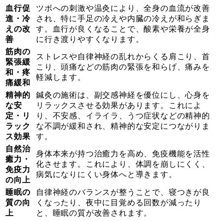
血行促
ツボへの刺激や温灸により、全身の血流が改善
進・冷
され、特に手足の冷えや内臓の冷えが和らぎま
えの改
す。血行が良くなることで、酸素や栄養が全身
善
に行き渡りやすくなります。
筋肉の
ストレスや自律神経の乱れからくる肩こり、首
緊張緩
こり、頭痛などの筋肉の緊張を和らげ、痛みを
和・疼
軽減します。
痛緩和
精神的
鍼灸の施術は、副交感神経を優位にし、心身を
な安
リラックスさせる効果があります。これによ
定・リ
り、不安感、イライラ、うつ症状などの精神的
ラック
な不調が緩和され、精神的な安定につながりま
ス効果
す。
自然治
身体本来が持つ治癒力を高め、免疫機能を活性
癒力・
化させます。これにより、体調を崩しにくく、
免疫力
病気になりにくい身体へと導きます。
の向上
睡眠の
自律神経のバランスが整うことで、寝つきが良
質の向
くなったり、夜中に目覚める回数が減ったり
上
と、睡眠の質が改善されます。