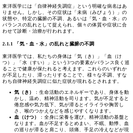
東洋医学には「自律神経失調症」という明確な病名はあ
りません。しかし、その症状は「未病（みびょう）」の
状態や、特定の臓腑の不調、あるいは「気・血・水」の
バランスの乱れとして捉えられ、個々の体質や症状に合
わせて診断・治療が行われます。
2.1.1 「気・血・水」の乱れと臓腑の不調
東洋医学では、私たちの身体は「気（き）」「血（け
つ）」「水（すい）」という3つの要素がバランス良く巡
ることで健康が保たれると考えます。これらのいずれか
が不足したり、滞ったりすることで、様々な不調、すな
わち自律神経失調症に似た症状が現れるとされます。
気（き）
：生命活動のエネルギーであり、身体を動
かし、温め、精神活動を司ります。気が不足すると
倦怠感や気力低下、気が滞るとイライラや胸苦し
さ、喉のつかえなどを感じやすくなります。
血（けつ）
：全身に栄養を運び、精神活動の基盤と
なります。血が不足するとめまい、不眠、動悸、血
の巡りが滞ると肩こり、頭痛、手足の冷えなどが現