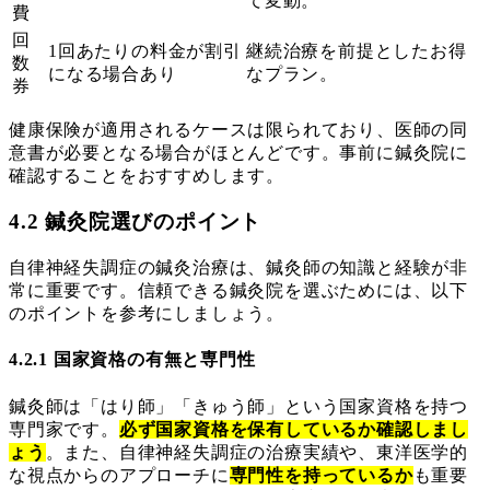
て変動。
費
回
1回あたりの料金が割引
継続治療を前提としたお得
数
になる場合あり
なプラン。
券
健康保険が適用されるケースは限られており、医師の同
意書が必要となる場合がほとんどです。事前に鍼灸院に
確認することをおすすめします。
4.2 鍼灸院選びのポイント
自律神経失調症の鍼灸治療は、鍼灸師の知識と経験が非
常に重要です。信頼できる鍼灸院を選ぶためには、以下
のポイントを参考にしましょう。
4.2.1 国家資格の有無と専門性
鍼灸師は「はり師」「きゅう師」という国家資格を持つ
専門家です。
必ず国家資格を保有しているか確認しまし
ょう
。また、自律神経失調症の治療実績や、東洋医学的
な視点からのアプローチに
専門性を持っているか
も重要