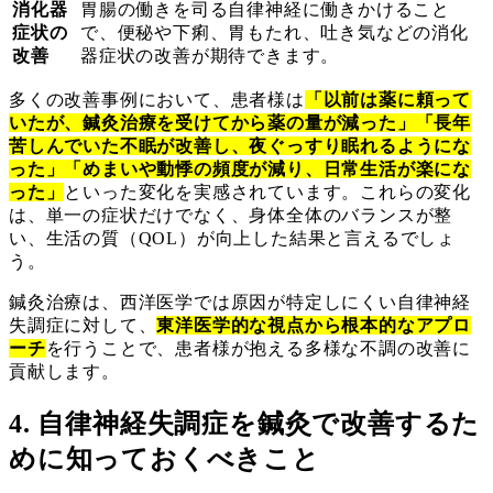
消化器
胃腸の働きを司る自律神経に働きかけること
症状の
で、便秘や下痢、胃もたれ、吐き気などの消化
改善
器症状の改善が期待できます。
多くの改善事例において、患者様は
「以前は薬に頼って
いたが、鍼灸治療を受けてから薬の量が減った」「長年
苦しんでいた不眠が改善し、夜ぐっすり眠れるようにな
った」「めまいや動悸の頻度が減り、日常生活が楽にな
った」
といった変化を実感されています。これらの変化
は、単一の症状だけでなく、身体全体のバランスが整
い、生活の質（QOL）が向上した結果と言えるでしょ
う。
鍼灸治療は、西洋医学では原因が特定しにくい自律神経
失調症に対して、
東洋医学的な視点から根本的なアプロ
ーチ
を行うことで、患者様が抱える多様な不調の改善に
貢献します。
4. 自律神経失調症を鍼灸で改善するた
めに知っておくべきこと