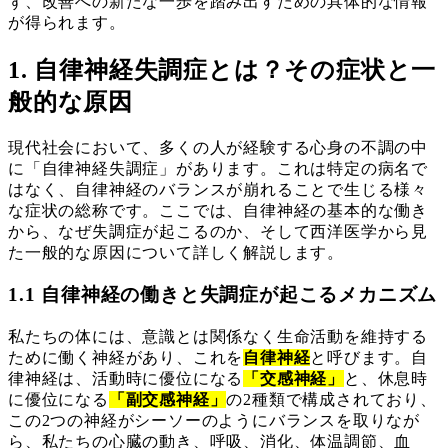
ず、改善への新たな一歩を踏み出すための具体的な情報
が得られます。
1. 自律神経失調症とは？その症状と一
般的な原因
現代社会において、多くの人が経験する心身の不調の中
に「自律神経失調症」があります。これは特定の病名で
はなく、自律神経のバランスが崩れることで生じる様々
な症状の総称です。ここでは、自律神経の基本的な働き
から、なぜ失調症が起こるのか、そして西洋医学から見
た一般的な原因について詳しく解説します。
1.1 自律神経の働きと失調症が起こるメカニズム
私たちの体には、意識とは関係なく生命活動を維持する
ために働く神経があり、これを
自律神経
と呼びます。自
律神経は、活動時に優位になる
「交感神経」
と、休息時
に優位になる
「副交感神経」
の2種類で構成されており、
この2つの神経がシーソーのようにバランスを取りなが
ら、私たちの心臓の動き、呼吸、消化、体温調節、血