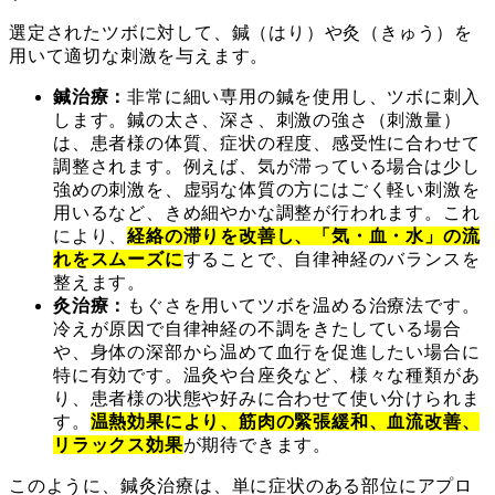
選定されたツボに対して、鍼（はり）や灸（きゅう）を
用いて適切な刺激を与えます。
鍼治療：
非常に細い専用の鍼を使用し、ツボに刺入
します。鍼の太さ、深さ、刺激の強さ（刺激量）
は、患者様の体質、症状の程度、感受性に合わせて
調整されます。例えば、気が滞っている場合は少し
強めの刺激を、虚弱な体質の方にはごく軽い刺激を
用いるなど、きめ細やかな調整が行われます。これ
により、
経絡の滞りを改善し、「気・血・水」の流
れをスムーズに
することで、自律神経のバランスを
整えます。
灸治療：
もぐさを用いてツボを温める治療法です。
冷えが原因で自律神経の不調をきたしている場合
や、身体の深部から温めて血行を促進したい場合に
特に有効です。温灸や台座灸など、様々な種類があ
り、患者様の状態や好みに合わせて使い分けられま
す。
温熱効果により、筋肉の緊張緩和、血流改善、
リラックス効果
が期待できます。
このように、鍼灸治療は、単に症状のある部位にアプロ