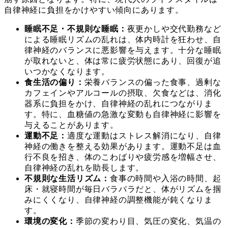
自律神経に負担をかけやすい傾向にあります。
睡眠不足・不規則な睡眠：
夜更かしや交代勤務など
による睡眠リズムの乱れは、体内時計を狂わせ、自
律神経のバランスに悪影響を与えます。十分な睡眠
が取れないと、体は常に疲労状態にあり、回復が追
いつかなくなります。
食生活の偏り：
栄養バランスの偏った食事、過剰な
カフェインやアルコールの摂取、欠食などは、消化
器系に負担をかけ、自律神経の乱れにつながりま
す。特に、血糖値の急激な変動も自律神経に影響を
与えることがあります。
運動不足：
適度な運動はストレス解消になり、自律
神経の働きを整える効果があります。運動不足は血
行不良を招き、体のこわばりや疲労感を増幅させ、
自律神経の乱れを助長します。
不規則な生活リズム：
食事の時間や入浴の時間、起
床・就寝時間が毎日バラバラだと、体がリズムを掴
みにくくなり、自律神経の調整機能が鈍くなりま
す。
環境の変化：
季節の変わり目、気圧の変化、気温の