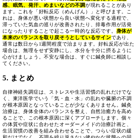
感、眠気、発汗、めまいなどの不調
が現れることがあり
ます。これを「好転反応（めんげん）」と呼びます。こ
れは、身体が悪い状態から良い状態へ変化する過程で、
滞っていた気血の巡りが改善されたり、排毒作用が活発
になったりすることで起こる一時的な反応です。
身体が
本来のバランスを取り戻そうとしているサイン
であり、
通常は数日から1週間程度で治まります。好転反応が出た
場合は、無理をせず安静にし、水分を十分に摂るように
心がけましょう。不安な場合は、すぐに鍼灸師に相談し
てください。
5. まとめ
自律神経失調症は、ストレスや生活習慣の乱れだけでな
く、東洋医学でいう「気・血・水」の乱れや臓腑の不調
が根本原因となっていることが少なくありません。鍼灸
治療は、身体全体のバランスを整え、自然治癒力を高め
ることで、この根本原因に深くアプローチします。個々
の体質や症状に合わせたオーダーメイドの治療計画と、
生活習慣の改善を組み合わせることで、つらい症状の緩
和だけでなく、不調を繰り返さない健やかな状態への回