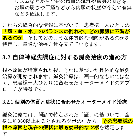
リズムなどから全身の気血の流れや臓腑の働きを、
お腹の硬さや圧痛などから内臓の状態や冷えの有無
などを確認します。
これらの総合的な情報に基づいて、患者様一人ひとりの
「気・血・水」のバランスの乱れや、どの臓腑に不調が
あるのか
、そしてどのような体質的な傾向があるのかを
特定し、最適な治療方針を立てていきます。
3.2 自律神経失調症に対する鍼灸治療の進め方
根本原因が特定された後、それに基づいた具体的な鍼灸
治療が開始されます。鍼灸治療は、画一的なものではな
く、患者様一人ひとりに合わせたオーダーメイドのアプ
ローチが特徴です。
3.2.1 個別の体質と症状に合わせたオーダーメイド治療
鍼灸治療では、問診で特定された「証」に基づいて、全
身に約360以上あるとされるツボの中から、
その患者様の
根本原因と現在の症状に最も効果的なツボ
を選定しま
す。