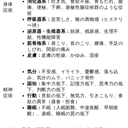
消化器系：
吐き気、食欲不振、胃もたれ、腹
身体
痛、便秘、下痢、過敏性腸症候群のような症
症状
状
呼吸器系：
息苦しさ、喉の異物感（ヒステリ
ー球）
泌尿器・生殖器系：
頻尿、残尿感、生理不
順、性機能障害
筋骨格系：
肩こり、首のこり、腰痛、手足の
しびれ、関節の痛み
皮膚：
皮膚の乾燥、かゆみ、湿疹
気分：
不安感、イライラ、憂鬱感、落ち込
み、気分のムラ、パニック発作
認知：
集中力低下、記憶力低下、思考力の低
精神
下、判断力の低下
症状
行動：
意欲の低下、無気力、引きこもり、食
欲の異常（過食・拒食）
睡眠：
不眠（入眠困難、中途覚醒、早朝覚
醒）、過眠、睡眠の質の低下