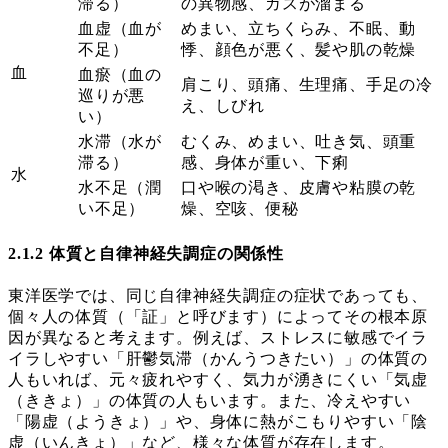
滞る）
の異物感、ガスが溜まる
血虚（血が
めまい、立ちくらみ、不眠、動
不足）
悸、顔色が悪く、髪や肌の乾燥
血
血瘀（血の
肩こり、頭痛、生理痛、手足の冷
巡りが悪
え、しびれ
い）
水滞（水が
むくみ、めまい、吐き気、頭重
滞る）
感、身体が重い、下痢
水
水不足（潤
口や喉の渇き、皮膚や粘膜の乾
い不足）
燥、空咳、便秘
2.1.2 体質と自律神経失調症の関係性
東洋医学では、同じ自律神経失調症の症状であっても、
個々人の体質（「証」と呼びます）によってその根本原
因が異なると考えます。例えば、ストレスに敏感でイラ
イラしやすい「肝鬱気滞（かんうつきたい）」の体質の
人もいれば、元々疲れやすく、気力が湧きにくい「気虚
（ききょ）」の体質の人もいます。また、冷えやすい
「陽虚（ようきょ）」や、身体に熱がこもりやすい「陰
虚（いんきょ）」など、様々な体質が存在します。