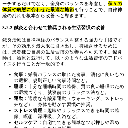
ーチするだけでなく、全身のバランスを考慮し、
個々の
体質や病態に合わせた最適な施術
を行うことで、自律神
経の乱れを根本から改善へと導きます。
3.2.2 鍼灸と合わせて推奨される生活習慣の改善
鍼灸治療は自律神経のバランスを整える強力な手段です
が、その効果を最大限に引き出し、持続させるために
は、患者様ご自身の生活習慣の改善も不可欠です。鍼灸
師は、治療と並行して、以下のような生活習慣のアドバ
イスを行うことが一般的です。
食事：
栄養バランスの取れた食事、消化に良いもの
の選択、規則正しい食事時間など。
睡眠：
十分な睡眠時間の確保、質の良い睡眠のため
の環境づくり、就寝前のリラックス法など。
運動：
適度な有酸素運動（ウォーキング、ストレッ
チなど）、身体を動かす習慣の推奨。
ストレス管理：
趣味やリラックスできる時間の確
保、瞑想、深呼吸、入浴など。
セルフケア：
自宅でできる簡単なツボ押しや温め