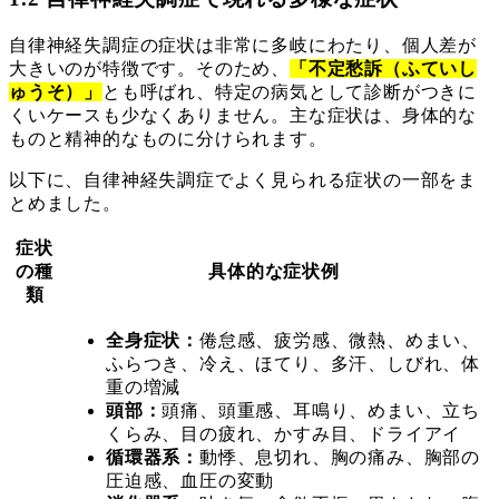
自律神経失調症の症状は非常に多岐にわたり、個人差が
大きいのが特徴です。そのため、
「不定愁訴（ふていし
ゅうそ）」
とも呼ばれ、特定の病気として診断がつきに
くいケースも少なくありません。主な症状は、身体的な
ものと精神的なものに分けられます。
以下に、自律神経失調症でよく見られる症状の一部をま
とめました。
症状
の種
具体的な症状例
類
全身症状：
倦怠感、疲労感、微熱、めまい、
ふらつき、冷え、ほてり、多汗、しびれ、体
重の増減
頭部：
頭痛、頭重感、耳鳴り、めまい、立ち
くらみ、目の疲れ、かすみ目、ドライアイ
循環器系：
動悸、息切れ、胸の痛み、胸部の
圧迫感、血圧の変動