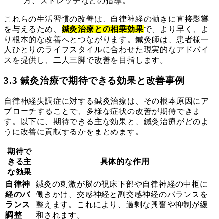
方、ストレッチなどの指導。
これらの生活習慣の改善は、自律神経の働きに直接影響
を与えるため、
鍼灸治療との相乗効果
で、より早く、よ
り根本的な改善へとつながります。鍼灸師は、患者様一
人ひとりのライフスタイルに合わせた現実的なアドバイ
スを提供し、二人三脚で改善を目指します。
3.3 鍼灸治療で期待できる効果と改善事例
自律神経失調症に対する鍼灸治療は、その根本原因にア
プローチすることで、多様な症状の改善が期待できま
す。以下に、期待できる主な効果と、鍼灸治療がどのよ
うに改善に貢献するかをまとめます。
期待で
きる主
具体的な作用
な効果
自律神
鍼灸の刺激が脳の視床下部や自律神経の中枢に
経のバ
働きかけ、交感神経と副交感神経のバランスを
ランス
整えます。これにより、過剰な興奮や抑制が緩
調整
和されます。