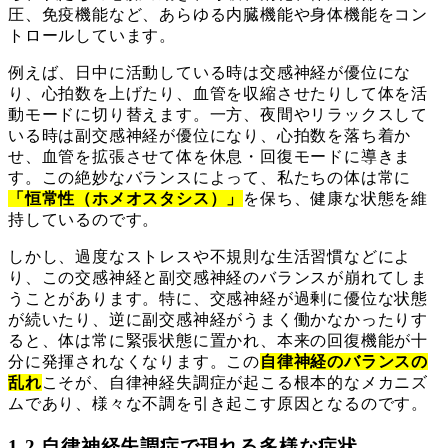
圧、免疫機能など、あらゆる内臓機能や身体機能をコン
トロールしています。
例えば、日中に活動している時は交感神経が優位にな
り、心拍数を上げたり、血管を収縮させたりして体を活
動モードに切り替えます。一方、夜間やリラックスして
いる時は副交感神経が優位になり、心拍数を落ち着か
せ、血管を拡張させて体を休息・回復モードに導きま
す。この絶妙なバランスによって、私たちの体は常に
「恒常性（ホメオスタシス）」
を保ち、健康な状態を維
持しているのです。
しかし、過度なストレスや不規則な生活習慣などによ
り、この交感神経と副交感神経のバランスが崩れてしま
うことがあります。特に、交感神経が過剰に優位な状態
が続いたり、逆に副交感神経がうまく働かなかったりす
ると、体は常に緊張状態に置かれ、本来の回復機能が十
分に発揮されなくなります。この
自律神経のバランスの
乱れ
こそが、自律神経失調症が起こる根本的なメカニズ
ムであり、様々な不調を引き起こす原因となるのです。
1.2 自律神経失調症で現れる多様な症状