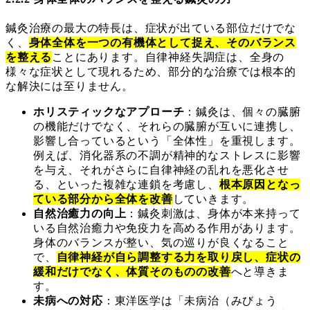
鍼灸治療の最大の特長は、症状が出ている部位だけでな
く、
身体全体を一つの有機体として捉え、そのバランス
を整える
ことにあります。自律神経失調症は、全身の
様々な症状として現れるため、部分的な治療では根本的
な解決には至りません。
ホリスティックなアプローチ
：鍼灸は、個々の臓腑
の機能だけでなく、それらの臓腑が互いに連携し、
影響し合っているという「全体性」を重視します。
例えば、消化器系の不調が精神的なストレスに影響
を与え、それがさらに自律神経の乱れを悪化させ
る、といった複雑な連鎖を考慮し、
根本原因となっ
ている部分から全体を改善
していきます。
自然治癒力の向上
：鍼灸刺激は、身体が本来持って
いる自然治癒力や免疫力を高める作用があります。
身体のバランスが整い、気の巡りが良くなること
で、
自律神経が自ら調整する力を取り戻し、症状の
緩和だけでなく、体質そのものの改善
へと導きま
す。
未病への対応
：東洋医学は「未病治（みびょう