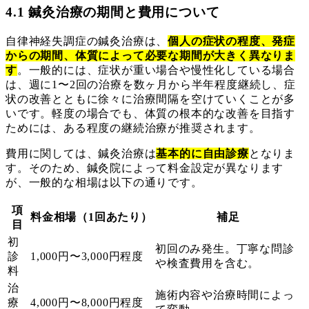
4.1 鍼灸治療の期間と費用について
自律神経失調症の鍼灸治療は、
個人の症状の程度、発症
からの期間、体質によって必要な期間が大きく異なりま
す
。一般的には、症状が重い場合や慢性化している場合
は、週に1〜2回の治療を数ヶ月から半年程度継続し、症
状の改善とともに徐々に治療間隔を空けていくことが多
いです。軽度の場合でも、体質の根本的な改善を目指す
ためには、ある程度の継続治療が推奨されます。
費用に関しては、鍼灸治療は
基本的に自由診療
となりま
す。そのため、鍼灸院によって料金設定が異なります
が、一般的な相場は以下の通りです。
項
料金相場（1回あたり）
補足
目
初
初回のみ発生。丁寧な問診
診
1,000円〜3,000円程度
や検査費用を含む。
料
治
施術内容や治療時間によっ
療
4,000円〜8,000円程度