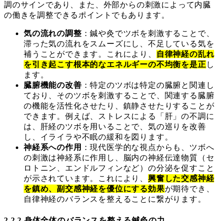
調のサインであり、また、外部からの刺激によって内臓
の働きを調整できるポイントでもあります。
気の流れの調整
：鍼や灸でツボを刺激することで、
滞った気の流れをスムーズにし、不足している気を
補うことができます。これにより、
自律神経の乱れ
を引き起こす根本的なエネルギーの不均衡を是正
し
ます。
臓腑機能の改善
：特定のツボは特定の臓腑と関連し
ており、そのツボを刺激することで、関連する臓腑
の機能を活性化させたり、鎮静させたりすることが
できます。例えば、ストレスによる「肝」の不調に
は、肝経のツボを用いることで、気の巡りを改善
し、イライラや不眠の緩和を図ります。
神経系への作用
：現代医学的な視点からも、ツボへ
の刺激は神経系に作用し、脳内の神経伝達物質（セ
ロトニン、エンドルフィンなど）の分泌を促すこと
が示されています。これにより、
興奮した交感神経
を鎮め、副交感神経を優位にする効果
が期待でき、
自律神経のバランスを整えることに繋がります。
2.2.2 身体全体のバランスを整える鍼灸の力