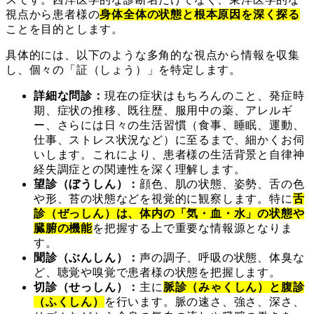
視点から患者様の
身体全体の状態と根本原因を深く探る
ことを目的とします。
具体的には、以下のような多角的な視点から情報を収集
し、個々の「証（しょう）」を特定します。
詳細な問診：
現在の症状はもちろんのこと、発症時
期、症状の推移、既往歴、服用中の薬、アレルギ
ー、さらには日々の生活習慣（食事、睡眠、運動、
仕事、ストレス状況など）に至るまで、細かくお伺
いします。これにより、患者様の生活背景と自律神
経失調症との関連性を深く理解します。
望診（ぼうしん）：
顔色、肌の状態、姿勢、舌の色
や形、苔の状態などを視覚的に観察します。特に
舌
診（ぜっしん）は、体内の「気・血・水」の状態や
臓腑の機能
を把握する上で重要な情報源となりま
す。
聞診（ぶんしん）：
声の調子、呼吸の状態、体臭な
ど、聴覚や嗅覚で患者様の状態を把握します。
切診（せっしん）：
主に
脈診（みゃくしん）と腹診
（ふくしん）
を行います。脈の速さ、強さ、深さ、