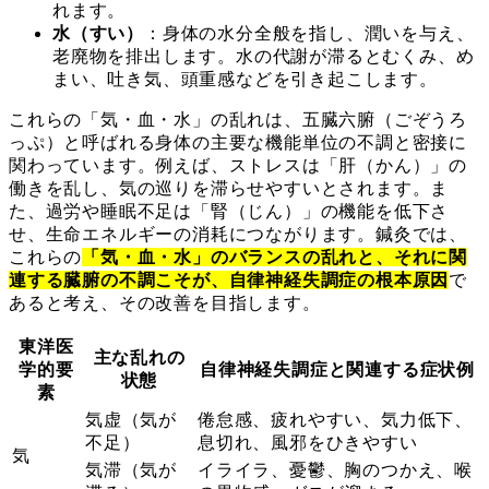
れます。
水（すい）
：身体の水分全般を指し、潤いを与え、
老廃物を排出します。水の代謝が滞るとむくみ、め
まい、吐き気、頭重感などを引き起こします。
これらの「気・血・水」の乱れは、五臓六腑（ごぞうろ
っぷ）と呼ばれる身体の主要な機能単位の不調と密接に
関わっています。例えば、ストレスは「肝（かん）」の
働きを乱し、気の巡りを滞らせやすいとされます。ま
た、過労や睡眠不足は「腎（じん）」の機能を低下さ
せ、生命エネルギーの消耗につながります。鍼灸では、
これらの
「気・血・水」のバランスの乱れと、それに関
連する臓腑の不調こそが、自律神経失調症の根本原因
で
あると考え、その改善を目指します。
東洋医
主な乱れの
学的要
自律神経失調症と関連する症状例
状態
素
気虚（気が
倦怠感、疲れやすい、気力低下、
不足）
息切れ、風邪をひきやすい
気
気滞（気が
イライラ、憂鬱、胸のつかえ、喉